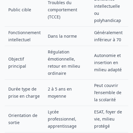
Troubles du
intellectuelle
Public cible
comportement
ou
(TCCE)
polyhandicap
Fonctionnement
Généralement
Dans la norme
intellectuel
inférieur à 70
Régulation
Autonomie et
Objectif
émotionnelle,
insertion en
principal
retour en milieu
milieu adapté
ordinaire
Peut couvrir
Durée type de
2 à 5 ans en
l’ensemble de
prise en charge
moyenne
la scolarité
Lycée
ESAT, foyer de
Orientation de
professionnel,
vie, milieu
sortie
apprentissage
protégé